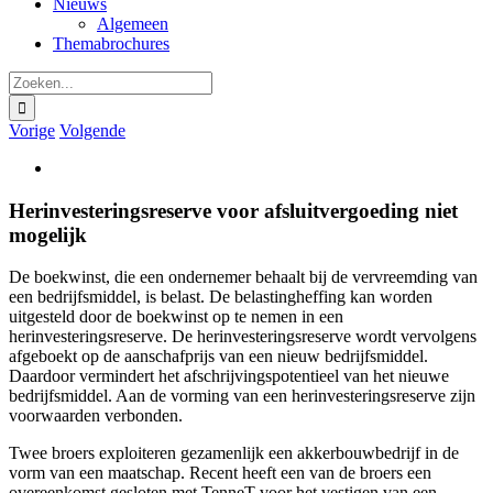
Nieuws
Algemeen
Themabrochures
Zoeken
naar:
Vorige
Volgende
Bekijk
grotere
afbeelding
Herinvesteringsreserve voor afsluitvergoeding niet
mogelijk
De boekwinst, die een ondernemer behaalt bij de vervreemding van
een bedrijfsmiddel, is belast. De belastingheffing kan worden
uitgesteld door de boekwinst op te nemen in een
herinvesteringsreserve. De herinvesteringsreserve wordt vervolgens
afgeboekt op de aanschafprijs van een nieuw bedrijfsmiddel.
Daardoor vermindert het afschrijvingspotentieel van het nieuwe
bedrijfsmiddel. Aan de vorming van een herinvesteringsreserve zijn
voorwaarden verbonden.
Twee broers exploiteren gezamenlijk een akkerbouwbedrijf in de
vorm van een maatschap. Recent heeft een van de broers een
overeenkomst gesloten met TenneT voor het vestigen van een