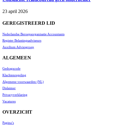
23 april 2026
GEREGISTREERD LID
Nederlandse Beroepsorganisatie Accountants
Register Belastingsadviseurs
Auxilium Adviesgroep
ALGEMEEN
Gedragscode
Klachtenregeling
Algemene voorwaarden (NL)
Dislaimer
Privacyverklaring
Vacatures
OVERZICHT
Pagina’s