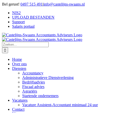
Ga
Bel gerust!
0497 515 491
|
info@castelijns-swaans.nl
naar
NIS2
inhoud
UPLOAD BESTANDEN
Support
Salaris portaal
Zoeken
naar:
Home
Over ons
Diensten
Accountancy
Administratieve Dienstverlening
Bedrijfsadvies
Fiscaal advies
Agrariërs
Startende ondernemers
Vacatures
Vacature Assistent-Accountant minimaal 24 uur
Contact