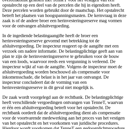
opstalrecht op een deel van de percelen die hij in eigendom heeft.
Deze percelen worden gebruikt door de maatschap. Het opstalrecht
betreft het plaatsen van hoogspanningsmasten. De kernvraag in deze
zaak is of de andere broer een herinvesteringsreserve mag vormen
voor de ontvangen afsluitvergoeding.
In de ingediende belastingaangifte heeft de broer een
herinvesteringsreserve gevormd met betrekking tot de
afsluitvergoeding. De inspecteur reageert op de aangifte met een
verzoek om nadere informatie. De belastingplichtige geeft aan van
plan te zijn de herinvesteringsreserve te gebruiken voor de bouw
van een loods, waarvoor reeds een vergunning is verleend. De
inspecteur wijkt af van de aangifte. Volgens de inspecteur moet de
afsluitvergoeding worden beschouwd als compensatie voor
inkomensschade, die belast is in het jaar van ontvangst. De
inspecteur concludeert dat de vorming van een
herinvesteringsreserve in dit geval niet mogelijk is.
De zaak wordt voorgelegd aan de rechtbank. De belastingplichtige
heeft verschillende vergoedingen ontvangen van TenneT, waarvan
er één een afsluitvergoeding betreft voor het opstalrecht. De
rechtbank oordeelt dat de afsluitvergoeding dient als compensatie
voor de voortvarende medewerking aan het proces van het vestigen
van het opstalrecht en het voorkomen van juridische procedures.
Hierdoor wordt voorkomen dat TenneT een gedoogplichtprocedure