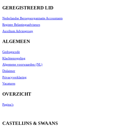
GEREGISTREERD LID
Nederlandse Beroepsorganisatie Accountants
Register Belastingsadviseurs
Auxilium Adviesgroep
ALGEMEEN
Gedragscode
Klachtenregeling
Algemene voorwaarden (NL)
Dislaimer
Privacyverklaring
Vacatures
OVERZICHT
Pagina’s
CASTELIJNS & SWAANS