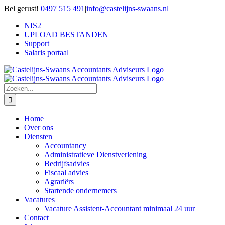
Ga
Bel gerust!
0497 515 491
|
info@castelijns-swaans.nl
naar
NIS2
inhoud
UPLOAD BESTANDEN
Support
Salaris portaal
Zoeken
naar:
Home
Over ons
Diensten
Accountancy
Administratieve Dienstverlening
Bedrijfsadvies
Fiscaal advies
Agrariërs
Startende ondernemers
Vacatures
Vacature Assistent-Accountant minimaal 24 uur
Contact