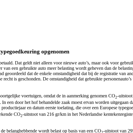
n typegoedkeuring opgenomen
taald. Dat geldt niet alleen voor nieuwe auto’s, maar ook voor gebruik
voer van een gebruikte auto meer belasting wordt geheven dan de belastin
aad geoordeeld dat de enkele omstandigheid dat bij de registratie van an
se recht is geschonden. De omstandigheid dat gebruikte personenauto’s v
soortgelijke voertuigen, omdat de in aanmerking genomen CO
-uitstoo
2
t. In een door het hof behandelde zaak moest ervan worden uitgegaan d
ng, productiejaar en datum eerste toelating, die over een Europese typ
erekende CO
-uitstoot van 216 gr/km in het Nederlandse kentekenregister 
2
n de belanghebbende wordt belast op basis van een CO
-uitstoot van 2
2