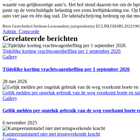
waarde van gelijksoortige auto’s. Het hof stond daarom toe om de bpm
paste op de verschuldigde belasting een extra leeftijdskorting toe. 
auto vier jaar en één dag oud. De tabelafschrijving bedroeg op dat 
Bron:Gerechtshof Arnhem-Leeuwarden| jurisprudentie| ECLINLGHARL20221963
Admin_Comcorde
Gerelateerde berichten
Tijdelijke korting vrachtwagenheffing per 1 september 2026
Gallery
Tijdelijke korting vrachtwagenheffing per 1 september 2026
28 mei 2026
Gelijk melden per ongeluk gebruik van de weg voorkomt boete en na
Gallery
Gelijk melden per ongeluk gebruik van de weg voorkomt boete e
6 november 2025
Kampeerautotarief niet met terugwerkende kracht
Gallery