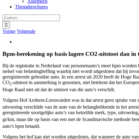
Algemeen
Themabrochures
Zoeken
naar:
Vorige
Volgende
Bekijk
grotere
afbeelding
Bpm-berekening op basis lagere CO2-uitstoot dan i
Bij de registratie in Nederland van personenauto’s moet bpm worden be
stelsel van belastingheffing waarbij niet wordt uitgesloten dat bij in
geregistreerde gebruikte auto. In een arrest uit 2020 heeft de Hoge R
CO
-uitstoot in aanmerking is genomen, niet betekent dat het Europe
2
Hoge Raad niet uit dat de uitstoot van die auto’s verschilt.
Volgens Hof Arnhem-Leeuwarden was in dat arrest geen sprake van 
uitvoering verschilde van de auto van de belanghebbende in het arres
geregistreerde soortgelijke auto’s van hetzelfde merk, type, uitvoeri
gr/km, maar die op basis van een met de Scandinavische methode b
auto’s bpm betaald.
Volgens het hof kan niet worden uitgesloten, dat wanneer de auto va