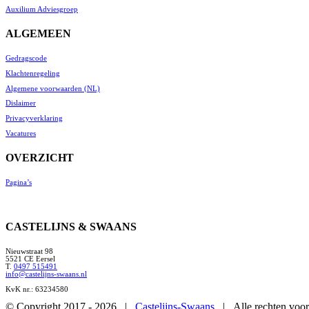
Auxilium Adviesgroep
ALGEMEEN
Gedragscode
Klachtenregeling
Algemene voorwaarden (NL)
Dislaimer
Privacyverklaring
Vacatures
OVERZICHT
Pagina’s
CASTELIJNS & SWAANS
Nieuwstraat 98
5521 CE Eersel
T.
0497 515491
info@castelijns-swaans.nl
KvK nr.: 63234580
© Copyright 2017 -
2026 |
Castelijns-Swaans
| Alle rechten vo