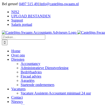
Ga
Bel gerust!
0497 515 491
|
info@castelijns-swaans.nl
naar
NIS2
inhoud
UPLOAD BESTANDEN
Support
Salaris portaal
Zoeken
naar:
Home
Over ons
Diensten
Accountancy
Administratieve Dienstverlening
Bedrijfsadvies
Fiscaal advies
Agrariërs
Startende ondernemers
Vacatures
Vacature Assistent-Accountant minimaal 24 uur
Contact
Nieuws